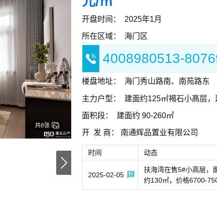
元/㎡
开盘时间：
2025年1月
所在区域：
海门区
4008980513-8076
楼盘地址：
海门秀山路南、南苑路东
主力户型：
建面约125㎡褐石小高层，建
面积段：
建面约 90-260㎡
共8张
开 发 商：
南通辉品置业有限公司
时间
动态
扶海湾在售5#小高层，面积
2025-02-05
约130㎡，价格6700-