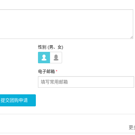
性别 (男、女)
男
女
电子邮箱
*
提交团购申请
更