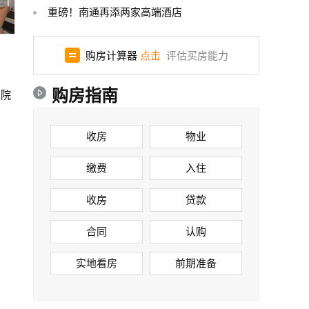
重磅！南通再添两家高端酒店
购房计算器
点击
评估买房能力
购房指南
医院
收房
物业
缴费
入住
收房
贷款
合同
认购
实地看房
前期准备