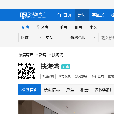
首页
新房
学区房
新房
学区房
二手房
租房
小区
区域
类型
价格范围
濠滨房产
>
新房
>
扶海湾
扶海湾
国企品牌
潜力板块
双河萦绕
褐石艺境
墅
楼盘首页
楼盘信息
户型
相册
装修案例