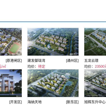
[原港闸区]
建发御珑湾
[通州区]
五龙云璟
元/㎡
均价：
待定
均价：
23500
[开发区]
海纳天地
[新东区]
旭辉东升中心