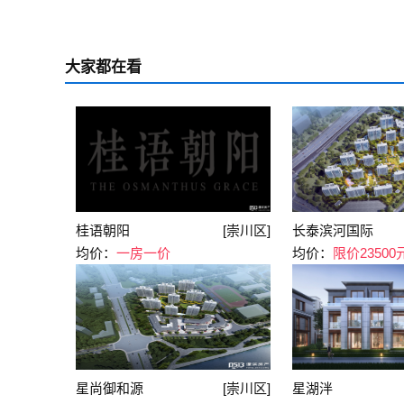
房均价21200元/㎡
大家都在看
桂语朝阳
[崇川区]
长泰滨河国际
均价：
一房一价
均价：
限价23500
星尚御和源
[崇川区]
星湖泮