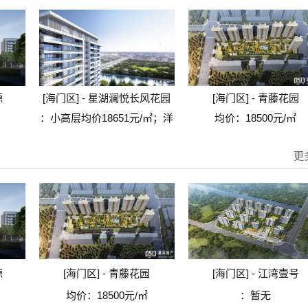
源
[海门区] - 星湖澜悦长风花园
[海门区] - 青藤花园
：
小高层均价18651元/㎡；洋
均价：
18500元/㎡
房均价21200元/㎡
更
源
[海门区] - 青藤花园
[海门区] - 江湾壹号
均价：
18500元/㎡
：
暂无