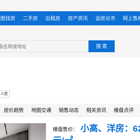
地图找房
二手房
出租房
房产资讯
谈房论市
网上售
搜 索
境人居
房价趋势
地图交通
销售动态
相关资讯
楼盘点评
小高、洋房：620
楼盘售价：