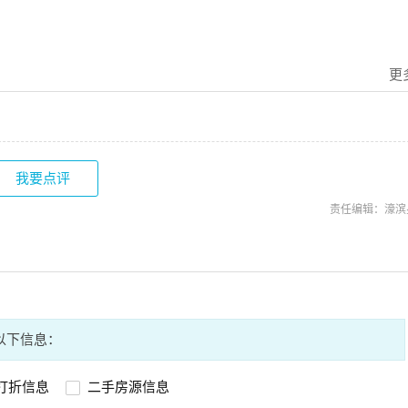
更
我要点评
责任编辑：濠滨
以下信息：
打折信息
二手房源信息