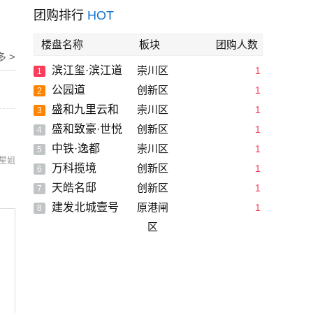
团购排行
HOT
楼盘名称
板块
团购人数
多 >
滨江玺·滨江道
崇川区
1
1
公园道
创新区
1
2
盛和九里云和
崇川区
1
3
盛和致豪·世悦
创新区
1
4
中铁·逸都
崇川区
1
5
星姐
万科揽境
创新区
1
6
天皓名邸
创新区
1
7
建发北城壹号
原港闸
1
8
区