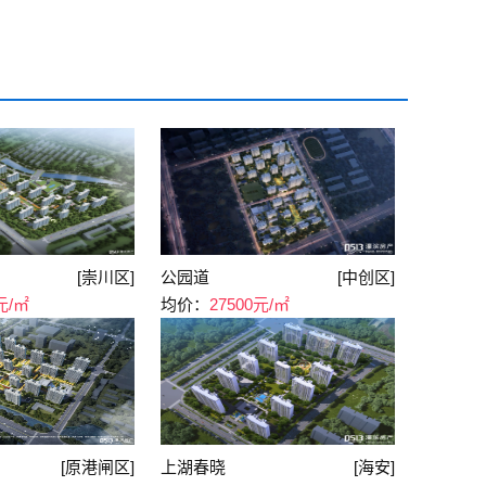
[崇川区]
公园道
[中创区]
元/㎡
均价：
27500元/㎡
[原港闸区]
上湖春晓
[海安]